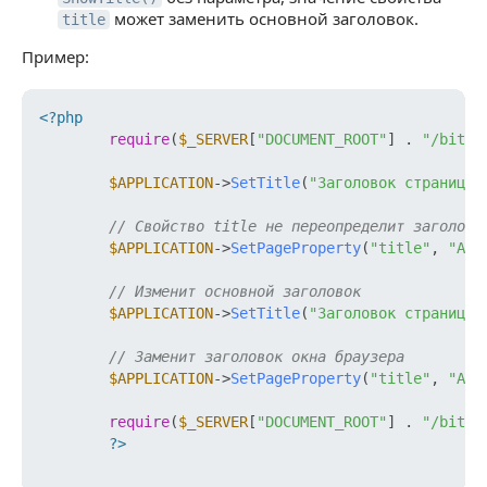
может заменить основной заголовок.
title
Пример:
<?php
require
(
$_SERVER
[
"DOCUMENT_ROOT"
] . 
"/bitri
$APPLICATION
->
SetTitle
(
"Заголовок страницы 
// Свойство title не переопределит заголово
$APPLICATION
->
SetPageProperty
(
"title"
, 
"Аль
// Изменит основной заголовок
$APPLICATION
->
SetTitle
(
"Заголовок страницы 
// Заменит заголовок окна браузера
$APPLICATION
->
SetPageProperty
(
"title"
, 
"Аль
require
(
$_SERVER
[
"DOCUMENT_ROOT"
] . 
"/bitri
?>