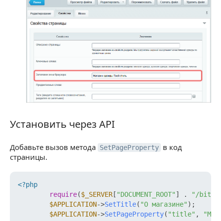
Установить через API
Установить через API
Добавьте вызов метода
в код
SetPageProperty
страницы.
<?php
require
(
$_SERVER
[
"DOCUMENT_ROOT"
] . 
"/bitri
$APPLICATION
->
SetTitle
(
"О магазине"
);

$APPLICATION
->
SetPageProperty
(
"title"
, 
"Маг