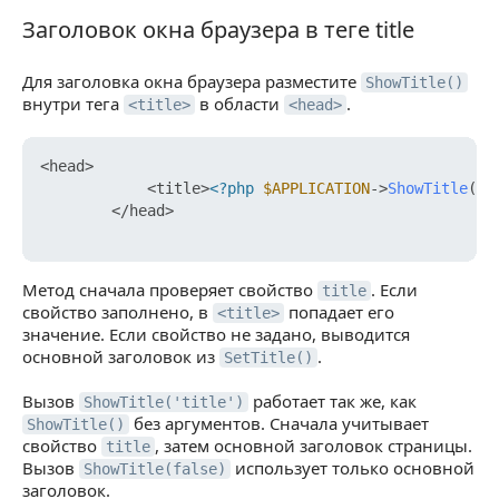
Заголовок окна браузера в теге title
Заголовок окна браузера в теге title
Для заголовка окна браузера разместите
ShowTitle()
внутри тега
в области
.
<title>
<head>
<head>

            <title>
<?php
$APPLICATION
->
ShowTitle
();
        </head>

Метод сначала проверяет свойство
. Если
title
свойство заполнено, в
попадает его
<title>
значение. Если свойство не задано, выводится
основной заголовок из
.
SetTitle()
Вызов
работает так же, как
ShowTitle('title')
без аргументов. Сначала учитывает
ShowTitle()
свойство
, затем основной заголовок страницы.
title
Вызов
использует только основной
ShowTitle(false)
заголовок.