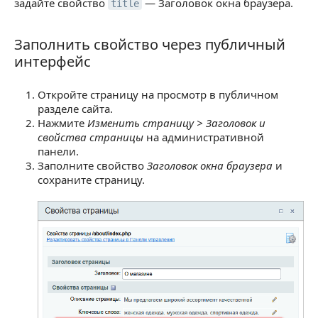
задайте свойство
— Заголовок окна браузера.
title
Заполнить свойство через публичный
Заполнить свойство через публичный интерфей
интерфейс
Откройте страницу на просмотр в публичном
разделе сайта.
Нажмите
Изменить страницу > Заголовок и
свойства страницы
на административной
панели.
Заполните свойство
Заголовок окна браузера
и
сохраните страницу.