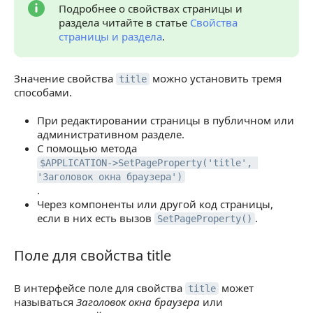
Подробнее о свойствах страницы и
раздела читайте в статье
Свойства
страницы и раздела
.
Значение свойства
можно установить тремя
title
способами.
При редактировании страницы в публичном или
административном разделе.
С помощью метода
$APPLICATION->SetPageProperty('title', 
'Заголовок окна браузера')
.
Через компоненты или другой код страницы,
если в них есть вызов
.
SetPageProperty()
Поле для свойства title
Поле для свойства title
В интерфейсе поле для свойства
может
title
называться
Заголовок окна браузера
или