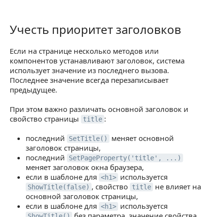
Учесть приоритет заголовков
Учесть приоритет заголовков
Если на странице несколько методов или
компонентов устанавливают заголовок, система
использует значение из последнего вызова.
Последнее значение всегда перезаписывает
предыдущее.
При этом важно различать основной заголовок и
свойство страницы
:
title
последний
меняет основной
SetTitle()
заголовок страницы,
последний
SetPageProperty('title', ...)
меняет заголовок окна браузера,
если в шаблоне для
используется
<h1>
, свойство
не влияет на
ShowTitle(false)
title
основной заголовок страницы,
если в шаблоне для
используется
<h1>
без параметра, значение свойства
ShowTitle()