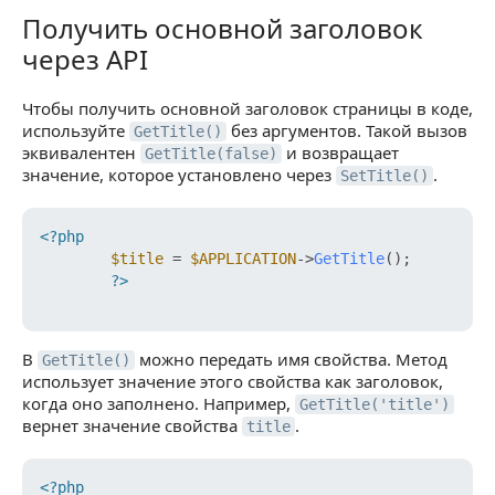
Получить основной заголовок
Получить основной заголовок через API
через API
Чтобы получить основной заголовок страницы в коде,
используйте
без аргументов. Такой вызов
GetTitle()
эквивалентен
и возвращает
GetTitle(false)
значение, которое установлено через
.
SetTitle()
<?php
$title
 = 
$APPLICATION
->
GetTitle
();

?>
В
можно передать имя свойства. Метод
GetTitle()
использует значение этого свойства как заголовок,
когда оно заполнено. Например,
GetTitle('title')
вернет значение свойства
.
title
<?php