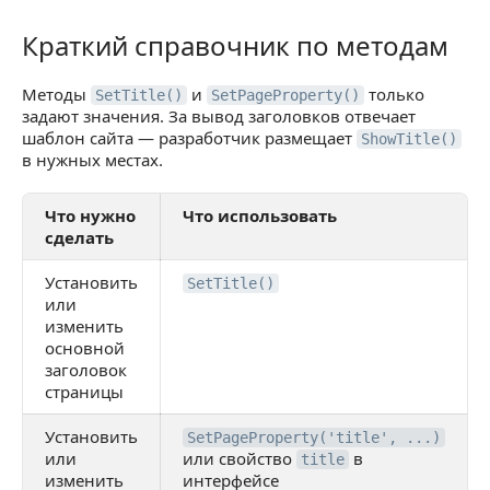
Краткий справочник по методам
Краткий справочник по методам
Методы
и
только
SetTitle()
SetPageProperty()
задают значения. За вывод заголовков отвечает
шаблон сайта — разработчик размещает
ShowTitle()
в нужных местах.
Что нужно
Что использовать
сделать
Установить
SetTitle()
или
изменить
основной
заголовок
страницы
Установить
SetPageProperty('title', ...)
или
или свойство
в
title
изменить
интерфейсе