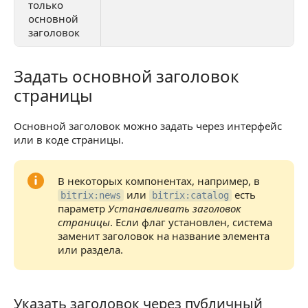
только
основной
заголовок
Задать основной заголовок
Задать основной заголовок страницы
страницы
Основной заголовок можно задать через интерфейс
или в коде страницы.
В некоторых компонентах, например, в
или
есть
bitrix:news
bitrix:catalog
параметр
Устанавливать заголовок
страницы
. Если флаг установлен, система
заменит заголовок на название элемента
или раздела.
Указать заголовок через публичный
Указать заголовок через публичный интерфейс