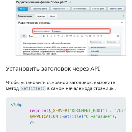
Установить заголовок через API
Установить заголовок через API
Чтобы установить основной заголовок, вызовите
метод
в самом начале кода страницы.
SetTitle()
<?php
require
(
$_SERVER
[
"DOCUMENT_ROOT"
] . 
"/bitri
$APPLICATION
->
SetTitle
(
"О магазине"
);

?>