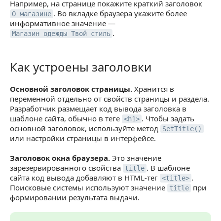
Задать отдельный заголовок для окна браузера
Например, на странице покажите краткий заголовок
. Во вкладке браузера укажите более
О магазине
Заполнить свойство через публичный интерфейс
информативное значение —
.
Магазин одежды Твой стиль
Заполнить свойство через административный
интерфейс
Как устроены заголовки
Как устроены заголовки
Установить через API
Получить основной заголовок через API
Основной заголовок страницы.
Хранится в
переменной отдельно от свойств страницы и раздела.
Вывести заголовки в шаблоне сайта
Разработчик размещает код вывода заголовка в
шаблоне сайта, обычно в теге
. Чтобы задать
Основной заголовок в теге H1
<h1>
основной заголовок, используйте метод
SetTitle()
Заголовок окна браузера в теге title
или настройки страницы в интерфейсе.
Учесть приоритет заголовков
Заголовок окна браузера.
Это значение
зарезервированного свойства
. В шаблоне
title
сайта код вывода добавляют в HTML-тег
.
<title>
Поисковые системы используют значение
при
title
формировании результата выдачи.