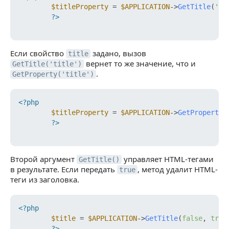
$titleProperty
 = 
$APPLICATION
->
GetTitle
(
'ti
?>
Если свойство
задано, вызов
title
вернет то же значение, что и
GetTitle('title')
.
GetProperty('title')
<?php
$titleProperty
 = 
$APPLICATION
->
GetProperty
(
?>
Второй аргумент
управляет HTML-тегами
GetTitle()
в результате. Если передать
, метод удалит HTML-
true
теги из заголовка.
<?php
$title
 = 
$APPLICATION
->
GetTitle
(
false
, 
true
?>