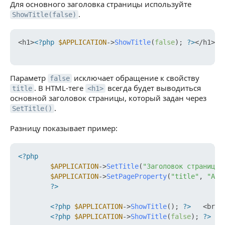
Для основного заголовка страницы используйте
.
ShowTitle(false)
<h1>
<?php
$APPLICATION
->
ShowTitle
(
false
); 
?>
</h1>

Параметр
исключает обращение к свойству
false
. В HTML-теге
всегда будет выводиться
title
<h1>
основной заголовок страницы, который задан через
.
SetTitle()
Разницу показывает пример:
<?php
$APPLICATION
->
SetTitle
(
"Заголовок страницы"
$APPLICATION
->
SetPageProperty
(
"title"
, 
"Аль
?>
<?php
$APPLICATION
->
ShowTitle
(); 
?>
   <br>

<?php
$APPLICATION
->
ShowTitle
(
false
); 
?>