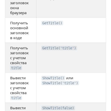
заголовок
окна
браузера
Получить
GetTitle()
основной
заголовок
в коде
Получить
GetTitle('title')
заголовок
с учетом
свойства
title
Вывести
или
ShowTitle()
заголовок
ShowTitle('title')
с учетом
свойства
title
Вывести
ShowTitle(false)