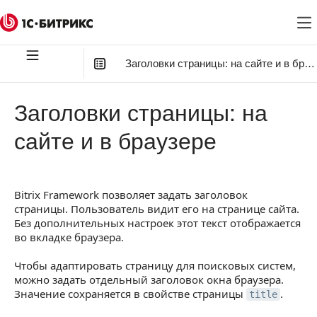
Заголовки страницы: на сайте и в брау
В этой статье
:
Заголовки страницы: на
Как устроены заголовки
сайте и в браузере
Поле для свойства title
Краткий справочник по методам
Bitrix Framework позволяет задать заголовок
Задать основной заголовок страницы
страницы. Пользователь видит его на странице сайта.
Без дополнительных настроек этот текст отображается
Указать заголовок через публичный интерфейс
во вкладке браузера.
Указать заголовок через административный
Чтобы адаптировать страницу для поисковых систем,
интерфейс
можно задать отдельный заголовок окна браузера.
Значение сохраняется в свойстве страницы
.
Установить заголовок через API
title