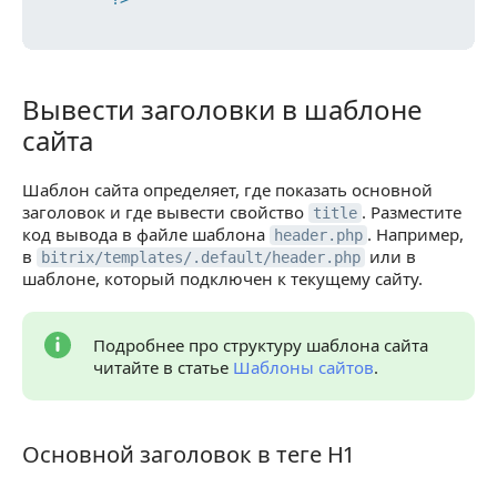
Вывести заголовки в шаблоне
Вывести заголовки в шаблоне сайта
сайта
Шаблон сайта определяет, где показать основной
заголовок и где вывести свойство
. Разместите
title
код вывода в файле шаблона
. Например,
header.php
в
или в
bitrix/templates/.default/header.php
шаблоне, который подключен к текущему сайту.
Подробнее про структуру шаблона сайта
читайте в статье
Шаблоны сайтов
.
Основной заголовок в теге H1
Основной заголовок в теге H1