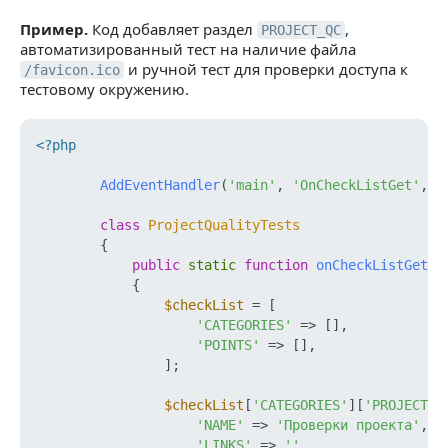
Пример.
Код добавляет раздел
,
PROJECT_QC
автоматизированный тест на наличие файла
и ручной тест для проверки доступа к
/favicon.ico
тестовому окружению.
<?php
AddEventHandler
(
'main'
, 
'OnCheckListGet'
, [
class
ProjectQualityTests
{

public
static
function
onCheckListGet
(
$
{

$checkList
 = [

'CATEGORIES'
 => [],

'POINTS'
 => [],

                ];

$checkList
[
'CATEGORIES'
][
'PROJECT_Q
'NAME'
 => 
'Проверки проекта'
,

'LINKS'
 => 
''
,
