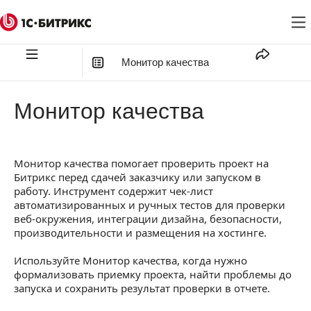
Монитор качества
В этой статье
:
Монитор качества
Сценарии использования
Открыть инструмент
Монитор качества помогает проверить проект на
Как устроены тесты
Битрикс перед сдачей заказчику или запуском в
работу. Инструмент содержит чек-лист
Проверить проект
автоматизированных и ручных тестов для проверки
веб-окружения, интеграции дизайна, безопасности,
Исправить не пройденный тест
производительности и размещения на хостинге.
Выполнить ручной тест
Используйте Монитор качества, когда нужно
формализовать приемку проекта, найти проблемы до
Сохранить отчет
запуска и сохранить результат проверки в отчете.
Дополнить чек-лист своими тестами