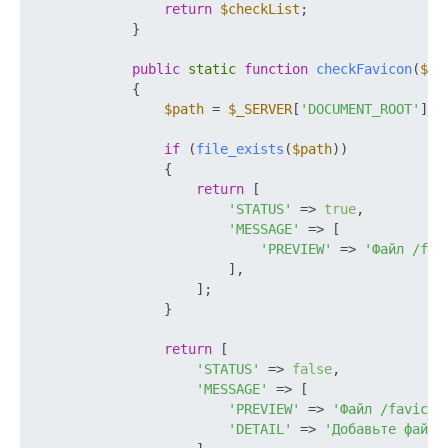
return
$checkList
;

            }

public
static
function
checkFavicon
(
$pa
{

$path
 = 
$_SERVER
[
'DOCUMENT_ROOT'
] .
if
 (
file_exists
(
$path
))

                {

return
 [

'STATUS'
 => 
true
,

'MESSAGE'
 => [

'PREVIEW'
 => 
'Файл /fav
                        ],

                    ];

                }

return
 [

'STATUS'
 => 
false
,

'MESSAGE'
 => [

'PREVIEW'
 => 
'Файл /favicon
'DETAIL'
 => 
'Добавьте файл 