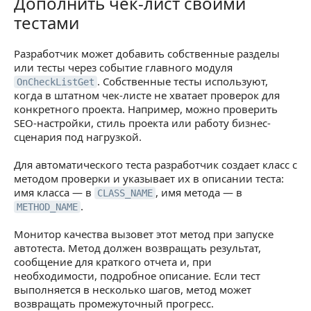
Дополнить чек-лист своими
Дополнить чек-лист своими тестами
тестами
Разработчик может добавить собственные разделы
или тесты через событие главного модуля
. Собственные тесты используют,
OnCheckListGet
когда в штатном чек-листе не хватает проверок для
конкретного проекта. Например, можно проверить
SEO-настройки, стиль проекта или работу бизнес-
сценария под нагрузкой.
Для автоматического теста разработчик создает класс с
методом проверки и указывает их в описании теста:
имя класса — в
, имя метода — в
CLASS_NAME
.
METHOD_NAME
Монитор качества вызовет этот метод при запуске
автотеста. Метод должен возвращать результат,
сообщение для краткого отчета и, при
необходимости, подробное описание. Если тест
выполняется в несколько шагов, метод может
возвращать промежуточный прогресс.